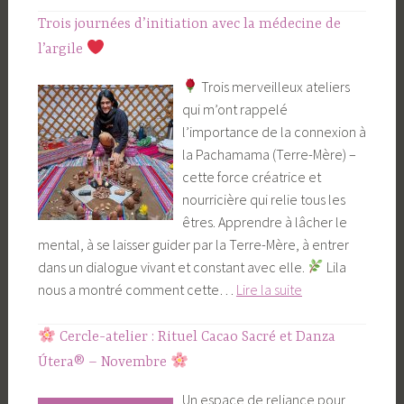
du
Trois journées d’initiation avec la médecine de
Solstice
l’argile
d’Hiver
Trois merveilleux ateliers
–
qui m’ont rappelé
Cacao
l’importance de la connexion à
&
la Pachamama (Terre-Mère) –
Danza
cette force créatrice et
Utera
nourricière qui relie tous les
êtres. Apprendre à lâcher le
mental, à se laisser guider par la Terre-Mère, à entrer
dans un dialogue vivant et constant avec elle.
Lila
Trois
nous a montré comment cette…
Lire la suite
journées
d’initiation
Cercle-atelier : Rituel Cacao Sacré et Danza
avec
Útera® – Novembre
la
Un espace de reliance pour
médecine