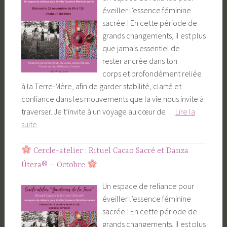
éveiller l’essence féminine
de
sacrée ! En cette période de
l’argile
grands changements, il est plus
que jamais essentiel de
rester ancrée dans ton
corps et profondément reliée
à la Terre-Mère, afin de garder stabilité, clarté et
confiance dans les mouvements que la vie nous invite à
traverser. Je t’invite à un voyage au cœur de…
Lire la
suite
Cercle-
atelier
Cercle-atelier : Rituel Cacao Sacré et Danza
:
Útera® – Octobre
Rituel
Un espace de reliance pour
Cacao
éveiller l’essence féminine
Sacré
sacrée ! En cette période de
et
grands changements, il est plus
Danza