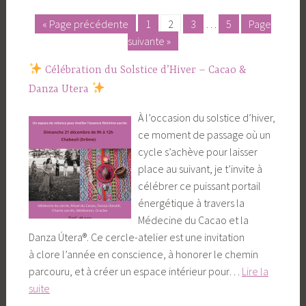
« Page précédente
1
2
3
…
5
Page
Posts
suivante »
pagination
Célébration du Solstice d’Hiver – Cacao &
Danza Utera
À l’occasion du solstice d’hiver,
ce moment de passage où un
cycle s’achève pour laisser
place au suivant, je t’invite à
célébrer ce puissant portail
énergétique à travers la
Médecine du Cacao et la
Danza Útera®. Ce cercle-atelier est une invitation
à clore l’année en conscience, à honorer le chemin
parcouru, et à créer un espace intérieur pour…
Lire la
suite
Célébration