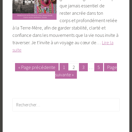
que jamais essentiel de
Útera®
rester ancrée dans ton
–
corps et profondément reliée
Novembre
à la Terre-Mère, afin de garder stabilité, clarté et
confiance dans les mouvements que la vie nous invite à
traverser. Je t’invite à un voyage au cœur de…
Lire la
suite
Cercle-
atelier
« Page précédente
1
2
3
…
5
Page
Posts
:
suivante »
pagination
Rituel
Cacao
Sacré
et
Rechercher :
Danza
Útera®
–
Octobre