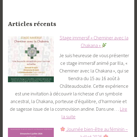
Articles récents
Stage immersif « Cheminer avec la
Chakana »
Je suis heureuse de vous présenter
ce stage immersif animé par Illa, «
Cheminer avec la Chakana », qui se
tiendra du 15 au 16 août à
Châteaudouble. Cette expérience
est une invitation à découvrir la richesse d’un symbole
ancestral, la Chakana, porteuse d’équilibre, d’harmonie et
de sagesse issue de la cosmovision andine. Dans une…
Lire
S
la suite
t
Journée bien-être au féminin –
a
Juillet 2026