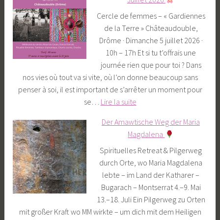
g
Cercle de femmes – « Gardiennes
e
de la Terre » Châteaudouble,
i
Drôme · Dimanche 5 juillet 2026 ·
m
10h – 17h Et si tu t’offrais une
m
journée rien que pour toi ? Dans
e
nos vies où tout va si vite, où l’on donne beaucoup sans
r
penser à soi, il est important de s’arrêter un moment pour
s
se…
Lire la suite
i
J
f
Der Amawtische Weg der Maria
o
«
Magdalena
u
C
Spirituelles Retreat & Pilgerweg
r
h
durch Orte, wo Maria Magdalena
n
e
lebte – im Land der Katharer –
é
m
Bugarach – Montserrat 4.–9. Mai
e
i
13.–18. Juli Ein Pilgerweg zu Orten
b
n
mit großer Kraft wo MM wirkte – um dich mit dem Heiligen
i
e