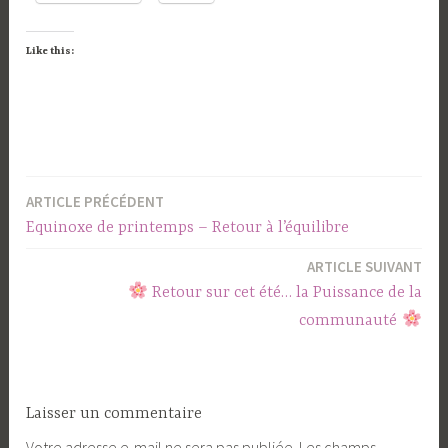
Like this:
ARTICLE PRÉCÉDENT
Navigation
Equinoxe de printemps – Retour à l’équilibre
de
ARTICLE SUIVANT
l’article
Retour sur cet été… la Puissance de la
communauté
Laisser un commentaire
Votre adresse e-mail ne sera pas publiée.
Les champs