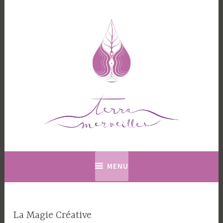
Accéder
au
contenu
principal
Terramerveilles
MENU
La Magie Créative