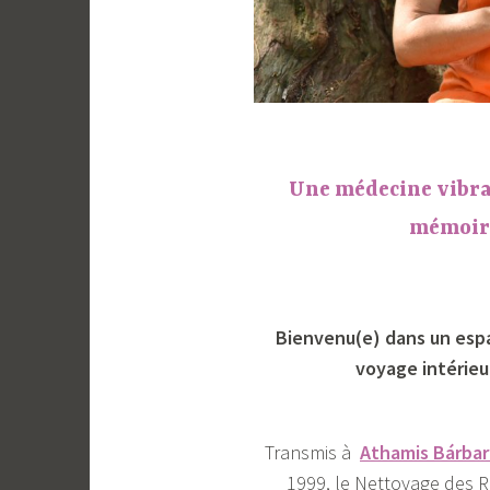
Une médecine vibran
mémoire
Bienvenu(e) dans un esp
voyage intérieur
Transmis à
Athamis Bárbar
1999, le Nettoyage des R