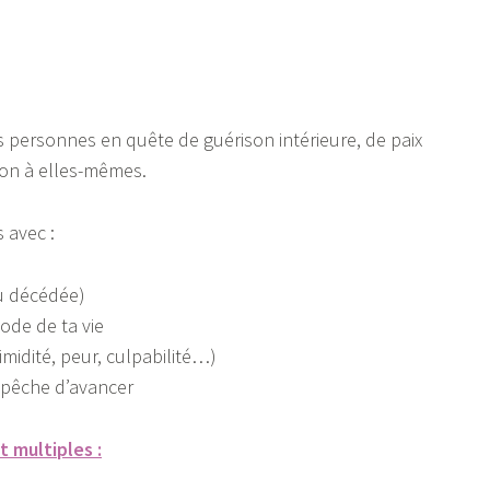
s personnes en quête de guérison intérieure, de paix
ion à elles-mêmes.
s avec :
u décédée)
ode de ta vie
midité, peur, culpabilité…)
mpêche d’avancer
t multiples :