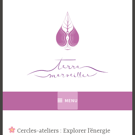
Accéder
au
contenu
principal
Terramerveilles
MENU
Cercles-ateliers : Explorer l’énergie