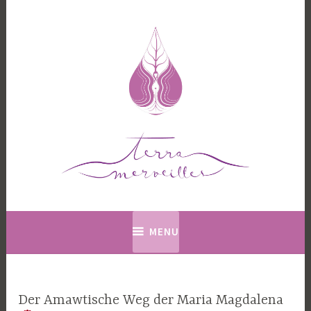
Accéder
au
contenu
principal
Terramerveilles
MENU
Der Amawtische Weg der Maria Magdalena