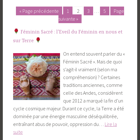
« Page précédente
1
2
3
…
5
Page
Posts
suivante »
pagination
Féminin Sacré : l’Eveil du Féminin en nous et
sur Terre
On entend souvent parler du «
Féminin Sacré ». Mais de quoi
s’agit-il vraiment (selon ma
compréhension) ? Certaines
traditions anciennes, comme
celle des Andes, considèrent
que 2012 a marqué la fin d’un
cycle cosmique majeur. Durant ce cycle, la Terre a été
dominée par une énergie masculine déséquilibrée,
entraînant abus de pouvoir, oppression du…
Lire la
suite
Féminin