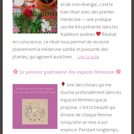
et de mon énergie, c’est le
Sacré
bain rituel avec des plantes
médecine — une pratique
sacrée très présente dans les
traditions andines
Réalisé
en conscience, ce rituel nous permet de recevoir
pleinement la médecine subtile et puissante des
plantes, qui agissent aussi bien…
Lire la suite
Bain
Le pouvoir guérisseur des espaces féminins
rituel
Une des choses qui me
aux
touche profondément dans les
Plantes
espaces féminins que je
Médecines
propose, c’est la beauté qui
émane de chaque femme
lorsqu’elle se relie à son
essence. Pendant longtemps,