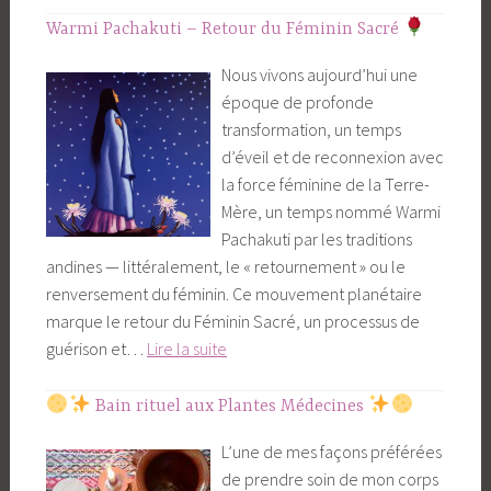
Sacré
Warmi Pachakuti – Retour du Féminin Sacré
:
Nous vivons aujourd’hui une
l’Eveil
époque de profonde
du
transformation, un temps
Féminin
d’éveil et de reconnexion avec
en
la force féminine de la Terre-
nous
Mère, un temps nommé Warmi
et
Pachakuti par les traditions
sur
andines — littéralement, le « retournement » ou le
Terre
renversement du féminin. Ce mouvement planétaire
marque le retour du Féminin Sacré, un processus de
Warmi
guérison et…
Lire la suite
Pachakuti
–
Bain rituel aux Plantes Médecines
Retour
L’une de mes façons préférées
du
de prendre soin de mon corps
Féminin