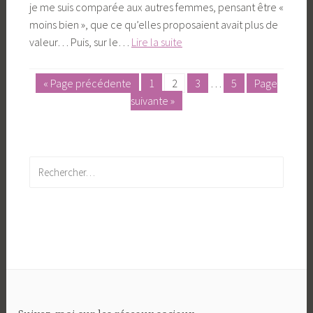
je me suis comparée aux autres femmes, pensant être «
moins bien », que ce qu’elles proposaient avait plus de
valeur… Puis, sur le…
Lire la suite
Le
pouvoir
« Page précédente
1
2
3
…
5
Page
Posts
guérisseur
suivante »
pagination
des
espaces
féminins
Rechercher :